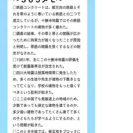
○鉄筋コンクリートは、縦方向の鉄筋とそ
れを帯のように巻いている鉄筋との二つで
成立しているが、十勝沖地震ではその鉄筋
コンクリートの建物が多く壊れた。
○調査の結果、その帯と帯との間隔が広か
ったために拘束力が弱くなったことが原因
と判明し、帯筋の間隔を狭くするなどの制
定がなされた。
○1981年、主にこの十勝沖地震の評価を
受けて耐震基準法が改定された。
○四川大地震は授業時間帯に発生したた
め、多くの生徒や先生が建物の下敷きとな
って亡くなり、学校の建物をもっと強くす
べきという批判が起きた。
○ここは中国でも発展途上の地域のため、
少数であっても頑丈な建物を建てるのか、
多少弱い建物であってたくさん建てて多く
の子どもたちが学べるようにするのか、と
いう問題が起きた。
○このとき中国では、被災地をブロックに