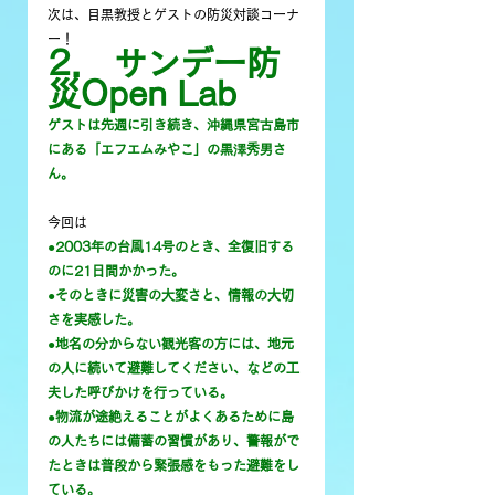
次は、目黒教授とゲストの防災対談コーナ
ー！
2． サンデー防
災Open Lab
ゲストは先週に引き続き、沖縄県宮古島市
にある「エフエムみやこ」の黒澤秀男さ
ん。
今回は
●2003年の台風14号のとき、全復旧する
のに21日間かかった。
●そのときに災害の大変さと、情報の大切
さを実感した。
●地名の分からない観光客の方には、地元
の人に続いて避難してください、などの工
夫した呼びかけを行っている。
●物流が途絶えることがよくあるために島
の人たちには備蓄の習慣があり、警報がで
たときは普段から緊張感をもった避難をし
ている。