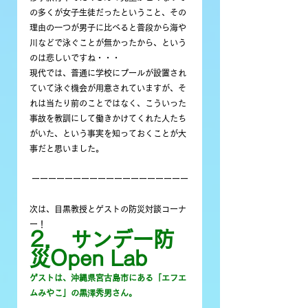
の多くが女子生徒だったということ、その
理由の一つが男子に比べると普段から海や
川などで泳ぐことが無かったから、という
のは悲しいですね・・・
現代では、普通に学校にプールが設置され
ていて泳ぐ機会が用意されていますが、そ
れは当たり前のことではなく、こういった
事故を教訓にして働きかけてくれた人たち
がいた、という事実を知っておくことが大
事だと思いました。
 ーーーーーーーーーーーーーーーーーーー
次は、目黒教授とゲストの防災対談コーナ
ー！
2． サンデー防
災Open Lab
ゲストは、沖縄県宮古島市にある「エフエ
ムみやこ」の黒澤秀男さん。