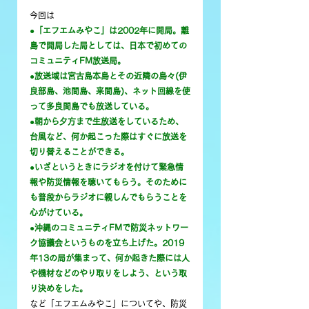
今回は
●「エフエムみやこ」は2002年に開局。離
島で開局した局としては、日本で初めての
コミュニティFM放送局。
●放送域は宮古島本島とその近隣の島々(伊
良部島、池間島、来間島)、ネット回線を使
って多良間島でも放送している。
●朝から夕方まで生放送をしているため、
台風など、何か起こった際はすぐに放送を
切り替えることができる。
●いざというときにラジオを付けて緊急情
報や防災情報を聴いてもらう。そのために
も普段からラジオに親しんでもらうことを
心がけている。
●沖縄のコミュニティFMで防災ネットワー
ク協議会というものを立ち上げた。2019
年13の局が集まって、何か起きた際には人
や機材などのやり取りをしよう、という取
り決めをした。
など「エフエムみやこ」についてや、防災