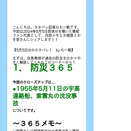
こんにちは。ネタバレ記者のむー眠です。
今回は2024年5月5日放送分を聴いた番組
ファン代表として、内容メモとか感想とか
を皆さんにシェアします！
！
【5月5日分のネタバレ！　by むー眠】
まずは、目黒教授が過去の防災を分かりや
すく解説してくれるこのコーナーから！
1． 防災３６５
今回のクローズアップは…
●1955年5月11日の宇高
連絡船、紫雲丸の沈没事
故
についてです。
〜３６５メモ〜
○紫雲丸には修学旅行中の児童が多く乗船