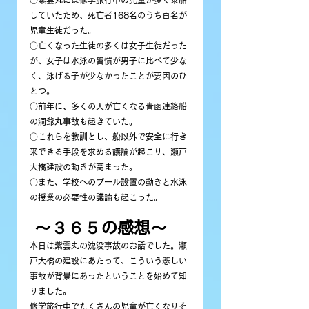
していたため、死亡者168名のうち百名が
児童生徒だった。
○亡くなった生徒の多くは女子生徒だった
が、女子は水泳の習慣が男子に比べて少な
く、泳げる子が少なかったことが要因のひ
とつ。
○前年に、多くの人が亡くなる青函連絡船
の洞爺丸事故も起きていた。
○これらを教訓とし、船以外で安全に行き
来できる手段を求める議論が起こり、瀬戸
大橋建設の動きが高まった。
○また、学校へのプール設置の動きと水泳
の授業の必要性の議論も起こった。
 〜３６５の感想〜
本日は紫雲丸の沈没事故のお話でした。瀬
戸大橋の建設にあたって、こういう悲しい
事故が背景にあったということを始めて知
りました。
修学旅行中でたくさんの児童が亡くなりそ