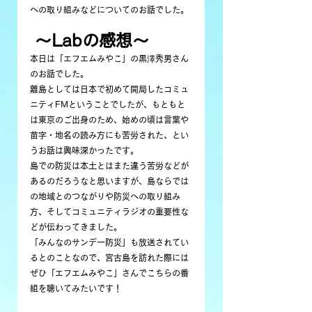
への取り組みなどについてのお話でした。
 〜Labの感想〜
本日は「エフエムみやこ」の黒澤秀男さん
のお話でした。
離島としては日本で初めて開局したコミュ
ニティFMということでしたが、もともと
は東京のご出身のため、始めの頃は言葉や
苗字・地名の読み方にも苦労された、とい
うお話は興味深かったです。
島での防災は本土とはまた違う苦労などが
あるのだろうなと思いますが、島ならでは
の地域とのつながりや防災への取り組み
方、そしてコミュニティラジオの重要性な
どが伝わってきました。
「みんなのサンデー防災」も放送されてい
るとのことなので、宮古島を訪れた際には
ぜひ「エフエムみやこ」さんでこちらの番
組を聴いてみたいです！