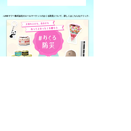
が運営しているコ
年春のコミュニテ
ミュニティFM】
ィFMに関する動
↓LINEヤフー株式会社のエールマーケットのおくる防災について、詳しくはこちらをクリック↓
き】
2024年8・9月の＃おくる防災
2024年3月の＃おくる防災
2023年8・9月の＃おくる防災
2022年8・9月の＃おくる防災
2023年2・3月の＃おくる防災