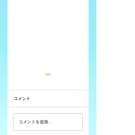
コメント
コミュニティFM大
コミュニティFM大
コメントを追加…
分析 #34【異業種
分析 #33【2026