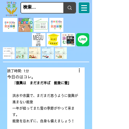
読了時間: 1分
今日のはコレ。
『
復興は　まだまだ半ば　能登に雪』
洪水や余震で、まだまだ思うように復興が
進まない能登
一年が経ってまた雪の季節がやって来ま
す。
能登を忘れずに、自身も備えましょう！