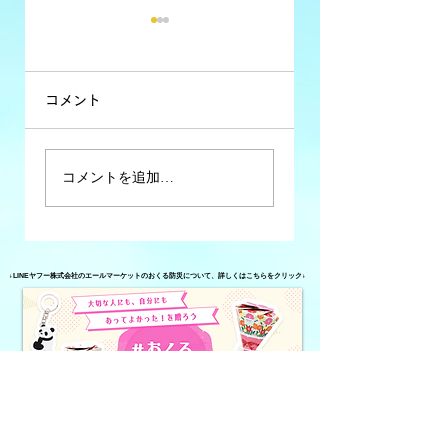
コメント
コミュニティFM大
コミュニティFM大
コメントを追加…
分析 #35【特定の
分析 #34【異業種
分野に特化したコ
が運営しているコ
ミュニティFMの番
ミュニティFM】
↓LINEヤフー株式会社のエールマーケットのおくる防災について、詳しくはこちらをクリック↓
組（第2弾）】