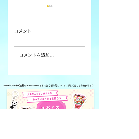
コメント
コミュニティFM大
コミュニティFM大
コメントを追加…
分析 #34【異業種
分析 #33【2026
が運営しているコ
年春のコミュニテ
ミュニティFM】
ィFMに関する動
↓LINEヤフー株式会社のエールマーケットのおくる防災について、詳しくはこちらをクリック↓
き】