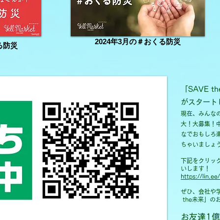
2024年3月の＃おくる防災
る防災
「SAVE 
がスタート
現在、みんな
大！大募集！
なでおもしろ
ちゃいましょ
下記をクリック
いします！
https://lin.e
ぜひ、会社や
the未来」
お友達1