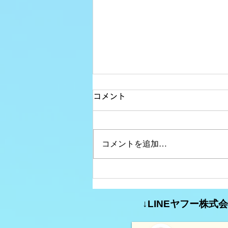
コメント
コメントを追加…
コミュニティFM大分析
#35【特定の分野に特化した
↓LINEヤフー株
コミュニティFMの番組（第2