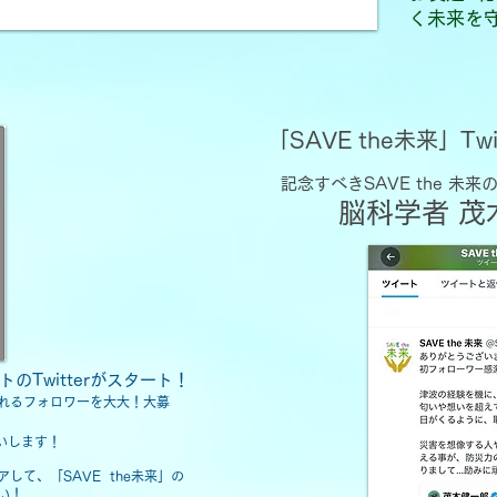
く未来を
「SAVE the未来」Tw
記念すべきSAVE the 未
​脳科学者 
トのTwitterがスタート！
れるフォロワーを大大！大募
いします！
して、「SAVE the未来」の
い！