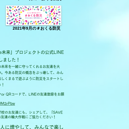
2021年9月の＃おくる防災
the未来」プロジェクトの公式LINE
しました！
の未来を一緒に守ってくれるお友達を大
中。今ある防災の概念をぶっ壊して、みん
楽しくまるで遊ぶように防災をスタートし
う！
or QRコードで、LINEの友達登録をお願
e/IM2rPbw
学校のお友達にも、シェアして、「SAVE
のお友達の輪大作戦にご協力ください！
億人に増やして、みんなで楽し