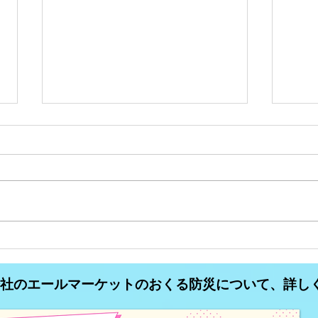
コミュニティFM大分析
コミ
#34【異業種が運営している
#3
式会社のエールマーケットのおくる防災について、詳し
コミュニティFM】
ティ