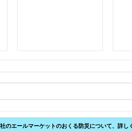
コミュニティFM大分析
コミ
#34【異業種が運営している
#3
式会社のエールマーケットのおくる防災について、詳し