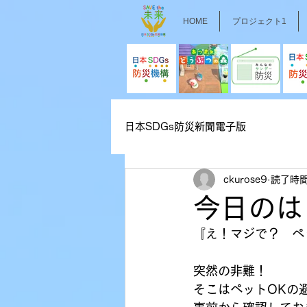
HOME
プロジェクト1
日本SDGs防災新聞電子版
ckurose9
読了時間
今日のは
『え！マジで？　ペ
突然の非難！
そこはペットOKの