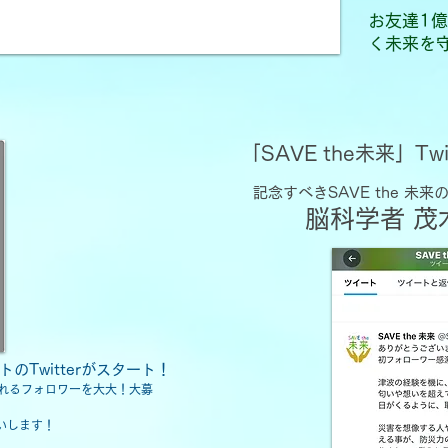
お友達1
く未来を
「SAVE the未来」Tw
記念すべきSAVE the 未
​脳科学者 
トのTwitterがスタート！
れるフォロワーを大大！大募
いします！