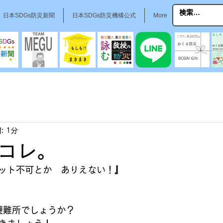
日本SDGs防災新聞
日本SDGs防災機構公式
More
: 1分
コレ。
ット不可とか　ありえない！
』
避難所でしょうか？