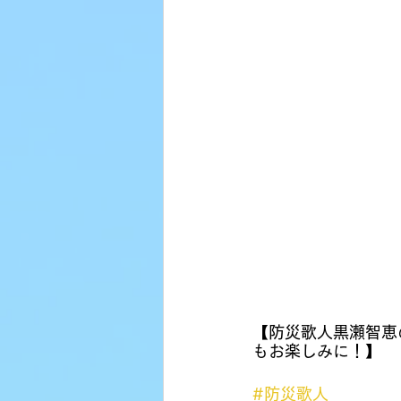
【防災歌人黒瀬智恵
もお楽しみに！】
#防災歌人