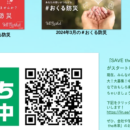
2024年3月の＃おくる防災
る防災
「SAVE 
がスタート
現在、みんな
大！大募集！
なでおもしろ
ちゃいましょ
下記をクリック
いします！
https://lin.e
ぜひ、会社や
the未来」