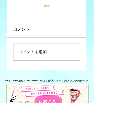
コメント
コミュニティFM大
コミュニティFM大
コメントを追加…
分析 #34【異業種
分析 #33【2026
が運営しているコ
年春のコミュニテ
ミュニティFM】
ィFMに関する動
↓LINEヤフー株式会社のエールマーケットのおくる防災について、詳しくはこちらをクリック↓
き】