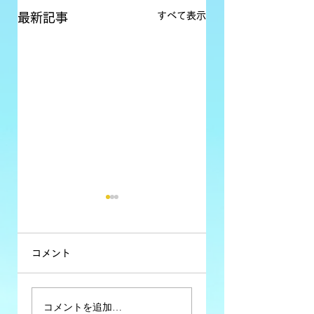
すべて表示
最新記事
コメント
コミュニティFM大
コミュニティFM大
コメントを追加…