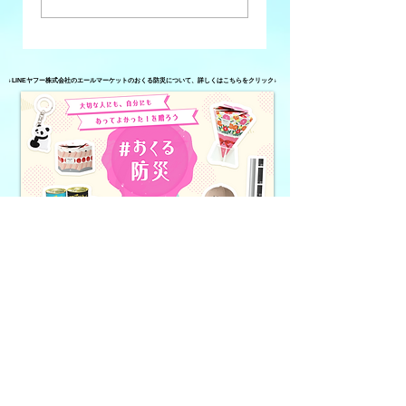
分析 #34【異業種
分析 #33【2026
が運営しているコ
年春のコミュニテ
ミュニティFM】
ィFMに関する動
↓LINEヤフー株式会社のエールマーケットのおくる防災について、詳しくはこちらをクリック↓
き】
2024年8・9月の＃おくる防災
2024年3月の＃おくる防災
2023年8・9月の＃おくる防災