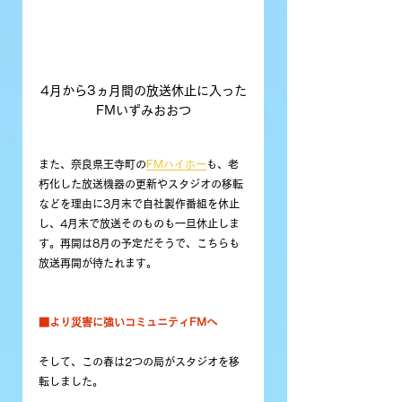
4月から3ヵ月間の放送休止に入った
FMいずみおおつ
また、奈良県王寺町の
FMハイホー
も、老
朽化した放送機器の更新やスタジオの移転
などを理由に3月末で自社製作番組を休止
し、4月末で放送そのものも一旦休止しま
す。再開は8月の予定だそうで、こちらも
放送再開が待たれます。
■より災害に強いコミュニティFMへ
そして、この春は2つの局がスタジオを移
転しました。