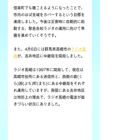
信楽町でも聴こえるようになったことで、
市内のほぼ全域をカバーするという目標を
達成しました。今後は災害時に自動的に起
動する、緊急告知ラジオの運用に向けて準
備を進めていくそうです。
また、4月6日には群馬県高崎市の
ラジオ高
崎
が、吉井地区に中継局を開局しました。
ラジオ高崎は1997年に開局して、現在は
高崎市役所にある送信所と、西側の倉(く
ら)渕(ぶち)町(まち)にある中継局をそれぞ
れ運用していますが、南部にある吉井地区
は地形上の理由で、ラジオ高崎の電波が届
きづらい状況にありました。