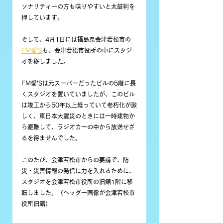
ソナリティーの方も喋りやすいと太鼓判を
押しています。
そして、4月1日には福島県会津若松市の
FM愛'S
も、会津若松市役所の中にスタジ
オを移しました。
FM愛'Sは元スーパーだったビルの5階に長
くスタジオを置いていましたが、このビル
は竣工から50年以上経っていて老朽化が激
しく、東日本大震災のときには一時建物か
ら避難して、ラジオカーの中から放送せざ
るを得ませんでした。
このたび、会津若松市からの要請で、防
災・災害情報の発信に力を入れるために、
スタジオを会津若松市役所の旧館1階に移
転しました。（ヘッダー画像が会津若松市
役所旧館）