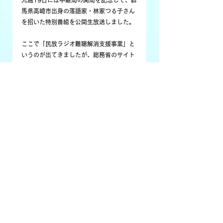
先週19日には中継局の開局を記念して、群
馬県高崎市出身の落語家・林家つる子さん
を招いた特別番組を公開生放送しました。
ここで「民放ラジオ難聴解消支援事業」と
いうのが出てきましたが、総務省のサイト
によると、平時や災害時において、放送に
よる迅速かつ適切な情報提供手段を確保す
るため、難聴地域解消のための中継局整備
を行うラジオ放送事業者などに対し、その
整備費用の一部を補助するとともに、難聴
地域対策の効果的な推進に寄与する取り組
みです。
地理的や地形的な難聴には3分の2を、建物
の高層化や堅牢化などといった要因の都市
型難聴は2分の1がそれぞれ補助されます。
難聴取地域を抱えるコミュニティFM事業
者の皆様は、ぜひこの補助金制度を活用し
てみてはいかがでしょうか。