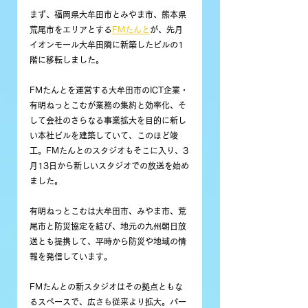
まず、福岡県大牟田市とみやま市、熊本県
荒尾市をエリアとする
FMたんと
が、先月
イオンモール大牟田隣に新築したビルの1
階に移転しました。
FMたんとを運営する大牟田市のICT企業・
有明ねっとこむが業務の集約と効率化、そ
して会社のさらなる事業拡大を目的に新し
い本社ビルを建築していて、このほど竣
工。FMたんとのスタジオもそこに入り、3
月13日から新しいスタジオでの放送を始め
ました。
有明ねっとこむは大牟田市、みやま市、荒
尾市と防災協定を結び、地元の九州朝日放
送とも提携して、平時から防災や地域の情
報を発信しています。
FMたんとの新スタジオはその拠点ともな
るスペースで、広さも従来より拡大。パー