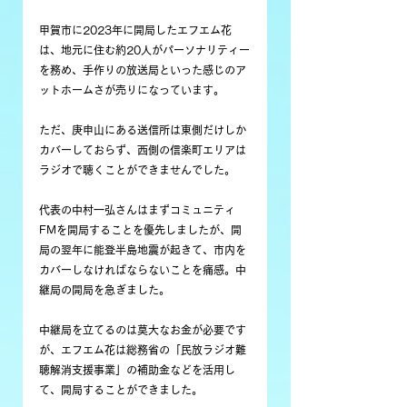
甲賀市に2023年に開局したエフエム花
は、地元に住む約20人がパーソナリティー
を務め、手作りの放送局といった感じのア
ットホームさが売りになっています。
ただ、庚申山にある送信所は東側だけしか
カバーしておらず、西側の信楽町エリアは
ラジオで聴くことができませんでした。
代表の中村一弘さんはまずコミュニティ
FMを開局することを優先しましたが、開
局の翌年に能登半島地震が起きて、市内を
カバーしなければならないことを痛感。中
継局の開局を急ぎました。
中継局を立てるのは莫大なお金が必要です
が、エフエム花は総務省の「民放ラジオ難
聴解消支援事業」の補助金などを活用し
て、開局することができました。