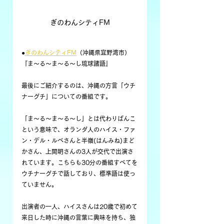
ぎのわんシティFM
●
ぎのわんシティFM
（沖縄県宜野湾市）
『ま～る～ま～る～し琉球諸語』
最後にご紹介するのは、沖縄の方言「ウチ
ナーグチ」についての番組です。
「ま～る～ま～る～し」とは代わりばんこ
という意味で、オランダ人のハイス・ファ
ン・デル・ルベさんと半嶺(はんみね)まど
かさん、上間明さんの3人が交代で出演さ
れています。こちらも30分の番組すべてを
ウチナーグチで話しており、標準語は使っ
ていません。
出演者の一人、ハイスさんは20歳で初めて
来日した時に沖縄の言葉に興味を持ち、独