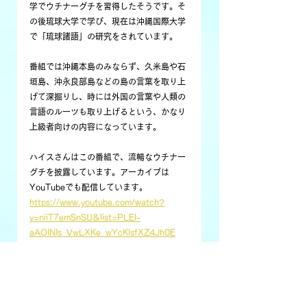
学でウチナーグチを習得したそうです。そ
の後琉球大学で学び、現在は沖縄国際大学
で「琉球諸語」の研究をされています。
番組では沖縄本島のみならず、久米島や石
垣島、沖永良部島などの島の言葉を取り上
げて深掘りし、時には外国の言葉や人類の
言語のルーツも取り上げるという、かなり
上級者向けの内容になっています。
ハイスさんはこの番組で、流暢なウチナー
グチを披露しています。アーカイブは
YouTubeでも配信しています。
https://www.youtube.com/watch?
v=niiT7emSnSU&list=PLEI-
aAOlNIs_VwLXKe_wYcKlsfXZ4Jh0E
方言はその地域の文化でもありますが、奄
美大島の例のように、時代の流れとともに