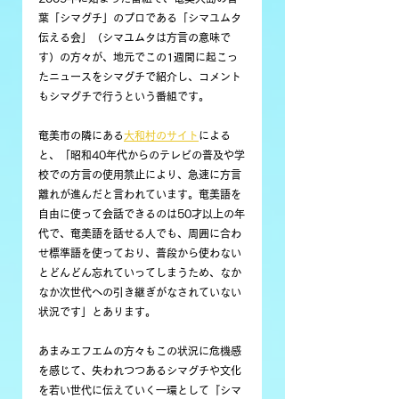
葉「シマグチ」のプロである「シマユムタ
伝える会」（シマユムタは方言の意味で
す）の方々が、地元でこの1週間に起こっ
たニュースをシマグチで紹介し、コメント
もシマグチで行うという番組です。
奄美市の隣にある
大和村のサイト
による
と、「昭和40年代からのテレビの普及や学
校での方言の使用禁止により、急速に方言
離れが進んだと言われています。奄美語を
自由に使って会話できるのは50才以上の年
代で、奄美語を話せる人でも、周囲に合わ
せ標準語を使っており、普段から使わない
とどんどん忘れていってしまうため、なか
なか次世代への引き継ぎがなされていない
状況です」とあります。
あまみエフエムの方々もこの状況に危機感
を感じて、失われつつあるシマグチや文化
を若い世代に伝えていく一環として『シマ