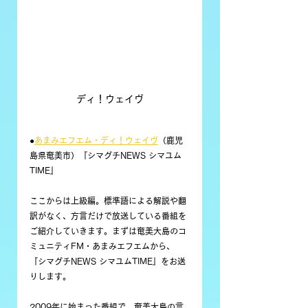
ディ！ウェイヴ
●
あまみエフエム・ディ！ウェイヴ
（鹿児
島県奄美市）『シマグチNEWS シマユム
TIME』
ここからは上級編。標準語による解説や翻
訳がなく、方言だけで放送している番組を
ご紹介していきます。まずは奄美大島のコ
ミュニティFM・あまみエフエムから、
『シマグチNEWS シマユムTIME』をお送
りします。
2009年に始まった番組で、奄美大島の言