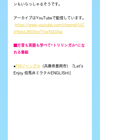
ンもいらっしゃるそうです。
アーカイブはYouTubeで配信しています。
https://www.youtube.com/channel/UC
VfbdvL85l2lsnTVwXbD3sg
■方言も英語も学べて“トリリンガル”にな
れる番組
●
FMジャングル
（兵庫県豊岡市）『Let's 
Enjoy 但馬弁ミラクルENGLISH!』