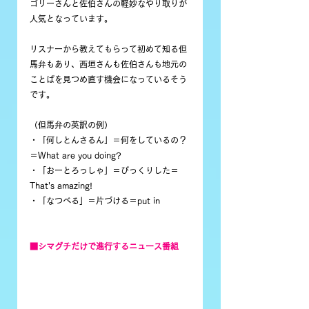
ゴリーさんと佐伯さんの軽妙なやり取りが
人気となっています。
リスナーから教えてもらって初めて知る但
馬弁もあり、西垣さんも佐伯さんも地元の
ことばを見つめ直す機会になっているそう
です。
（但馬弁の英訳の例）
・「何しとんさるん」＝何をしているの？
＝What are you doing?
・「おーとろっしゃ」＝びっくりした＝
That's amazing!
・「なつべる」＝片づける＝put in
■シマグチだけで進行するニュース番組