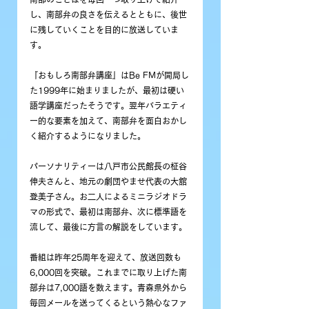
し、南部弁の良さを伝えるとともに、後世
に残していくことを目的に放送していま
す。
『おもしろ南部弁講座』はBe FMが開局し
た1999年に始まりましたが、最初は硬い
語学講座だったそうです。翌年バラエティ
ー的な要素を加えて、南部弁を面白おかし
く紹介するようになりました。
パーソナリティーは八戸市公民館長の柾谷
伸夫さんと、地元の劇団やませ代表の大舘
登美子さん。お二人によるミニラジオドラ
マの形式で、最初は南部弁、次に標準語を
流して、最後に方言の解説をしています。
番組は昨年25周年を迎えて、放送回数も
6,000回を突破。これまでに取り上げた南
部弁は7,000語を数えます。青森県外から
毎回メールを送ってくるという熱心なファ