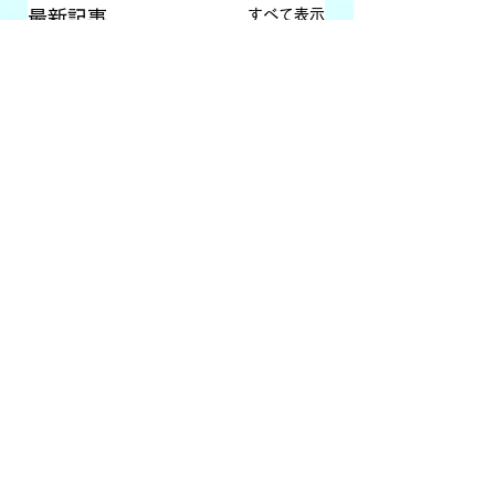
すべて表示
最新記事
コメント
コミュニティFM大
コミュニティFM大
コメントを追加…
分析 #35【特定の
分析 #34【異業種