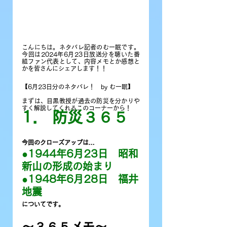
こんにちは。ネタバレ記者のむー眠です。
今回は2024年6月23日放送分を聴いた番
組ファン代表として、内容メモとか感想と
かを皆さんにシェアします！
！
【6月23日分のネタバレ！　by むー眠】
まずは、目黒教授が過去の防災を分かりや
すく解説してくれるこのコーナーから！
1． 防災３６５
今回のクローズアップは…
●1944年6月23日　昭和
新山の形成の始まり
●1948年6月28日　福井
地震
についてです。
〜３６５メモ〜