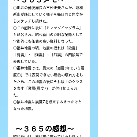
○地元の郵便局長の三松正夫さんが、昭和
新山が隆起していく様子を毎日同じ角度か
らスケッチし続けた。
○この記録は後に『ミマツダイヤグラム』
と命名され、昭和新山の克明な記録として
学術的にも価値の高い資料となった。
○福井地震の頃、地震の揺れは「微震」・
「弱震」・「強震」・「烈震」の四段階で
表現していた。
○福井地震では、最大の「烈震(今でいう震
度6)」では表現できない建物の壊れ方をし
たため、この地震の後にそれ以上のクラス
を表す「激震(震度7)」が付け加えられ
た。
○福井地震は震度7を設定するきっかけと
なった地震。
 〜３６５の感想〜
昭和新山は、教科書に載っていたお話とし