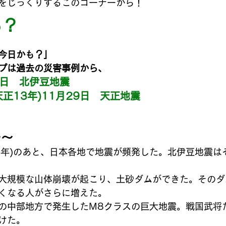
をじっくりするこのコーナーから！
も？
今日かも？」
プは過去の災害事例から、
26日　北伊豆地震
(天正13年)11月29日　天正地震
モ〜
23年)のあと、日本各地で地震が頻発した。北伊豆地震は
大規模な山体崩壊が起こり、土砂ダムができた。そのダ
くなる人がさらに増えた。
の中部地方で発生したM8クラスの巨大地震。戦国武将
けた。