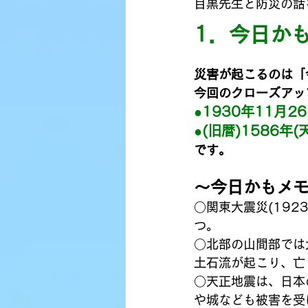
目黒先生と防災の話
1．今日か
災害が起こるのは「
今回のクローズアッ
●1930年11月
●(旧暦)1586年
です。
〜今日かもメ
○関東大震災(19
つ。
○北部の山間部では
土石流が起こり、亡
○天正地震は、日本
や城なども被害を受