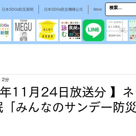
日本SDGs防災新聞
日本SDGs防災機構公式
More
 2分
4年11月24日放送分 】
ー眠「みんなのサンデー防