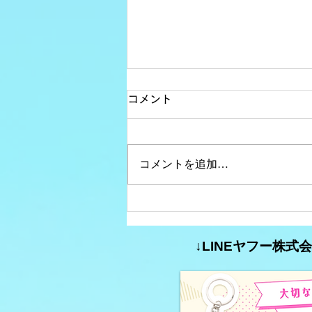
コメント
コメントを追加…
コミュニティFM大分析
#35【特定の分野に特化した
↓LINEヤフー株
コミュニティFMの番組（第2
弾）】