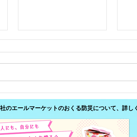
コミュニティFM大分析
コミ
#34【異業種が運営している
#3
式会社のエールマーケットのおくる防災について、詳し
コミュニティFM】
ティ