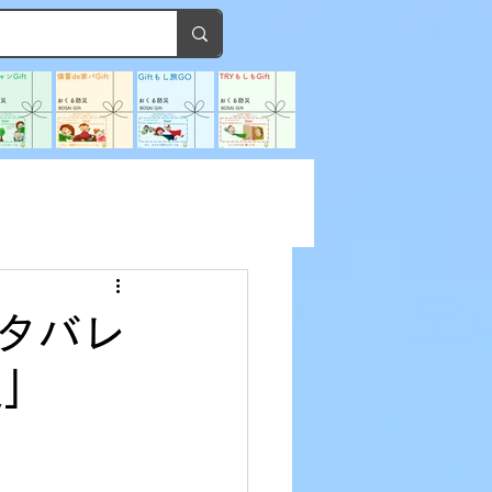
ネタバレ
災」