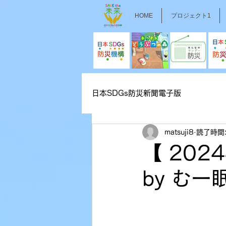
HOME
プロジェクト1
日本SDGs防災新聞電子版
matsuji8
読了時間:
【 202
by む