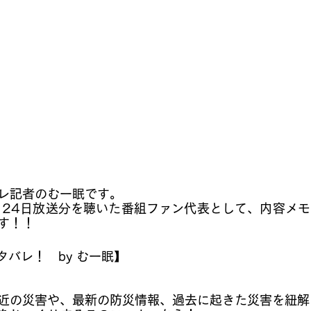
レ記者のむー眠です。
1月24日放送分を聴いた番組ファン代表として、内容メ
す！
！
タバレ！　by むー眠】
近の災害や、最新の防災情報、過去に起きた災害を紐解