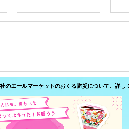
コミュニティFM大分析
コミ
#34【異業種が運営している
#3
式会社のエールマーケットのおくる防災について、詳し
コミュニティFM】
ティ