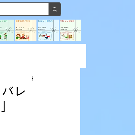
タバレ
災」