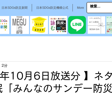
日本SDGs防災新聞
日本SDGs防災機構公式
More
 2分
24年10月6日放送分 】ネ
ー眠「みんなのサンデー防