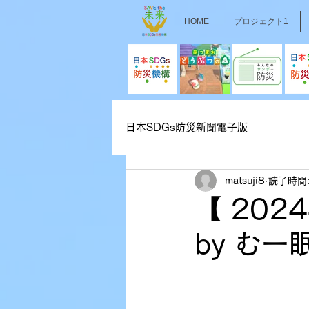
HOME
プロジェクト1
日本SDGs防災新聞電子版
matsuji8
読了時間:
【 20
by む