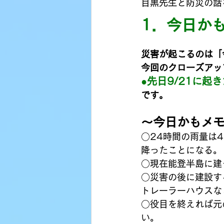
目黒先生と防災の話
1．今日か
災害が起こるのは「
今回のクローズアッ
●先日9/21に
です。
〜今日かもメ
○24時間の雨量は
降ったことになる。
○現在能登半島に建
○災害の後に建設す
トレーラーハウスな
○役目を終えれば元
い。