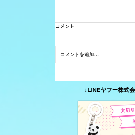
コメント
コメントを追加…
コミュニティFM大分析
#35【特定の分野に特化した
↓LINEヤフー株
コミュニティFMの番組（第2
弾）】