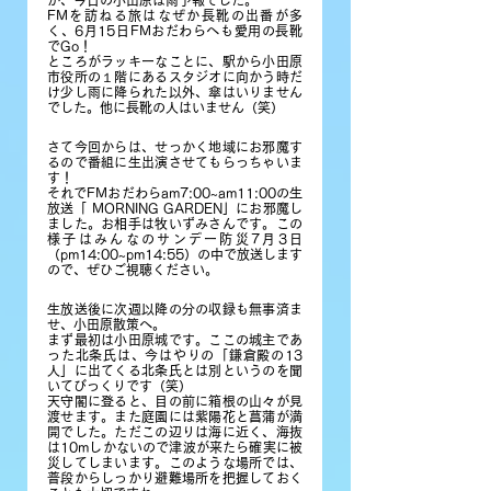
が、今日の小田原は雨予報でした。
FMを訪ねる旅はなぜか長靴の出番が多
く、6月15日FMおだわらへも愛用の長靴
でGo！
ところがラッキーなことに、駅から小田原
市役所の１階にあるスタジオに向かう時だ
け少し雨に降られた以外、傘はいりません
でした。他に長靴の人はいません（笑）
さて今回からは、せっかく地域にお邪魔す
るので番組に生出演させてもらっちゃいま
す！
それでFMおだわらam7:00~am11:00の生
放送「 MORNING GARDEN」にお邪魔し
ました。お相手は牧いずみさんです。この
様子はみんなのサンデー防災7月3日
（pm14:00~pm14:55）の中で放送します
ので、ぜひご視聴ください。
生放送後に次週以降の分の収録も無事済ま
せ、小田原散策へ。
まず最初は小田原城です。ここの城主であ
った北条氏は、今はやりの「鎌倉殿の13
人」に出てくる北条氏とは別というのを聞
いてびっくりです（笑）
天守閣に登ると、目の前に箱根の山々が見
渡せます。また庭園には紫陽花と菖蒲が満
開でした。ただこの辺りは海に近く、海抜
は10mしかないので津波が来たら確実に被
災してしまいます。このような場所では、
普段からしっかり避難場所を把握しておく