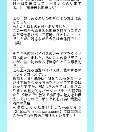
只今は剃髪致して、円斎となのります
る。」（歌舞伎外郎売より）
この一節にある通りの場所にそのお店はあ
りました。
らんかんばしの石柱もありました。
この一節から始まる外郎売を何度も口ずさ
んだ昔を思い出して感動もひとしお・・・
でしたが、残念ながら今日は定休日でした
（笑）
そこから西湘バイパスのガード下をくぐり
海へ向かいました。あいにくの曇り空でし
たが、波に洗われる海岸線がとても印象的
でした。
この上を走る西湘バイパスは、私の青春の
ドライブコースです。
皆様も、87.9MHz FMおだわらをカーラ
ジオで聴きながら湘南をドライブするのは
いかがですか。FMおだわらでは、牧さん
や多くの魅力的なパーソナリティが朝7時
から19時まで生放送で小田原の魅力をお伝
えしているので、ぜひそれをお供に素敵な
湘南の景色
を満喫してください！またwebサイト
（https://fm-odawara.com/）では全国ど
こからでも生放送が聞けちゃいますよ！