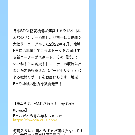
日本SDGs防災機構が運営するラジオ「み
んなのサンデー防災」。心機一転し番組を
大幅リニューアルした2022年４月、地域
FMにお邪魔してコラボトークをお届けす
る新コーナーがスタート。その「試して！
いいね！この防災！」コーナーの収録に出
掛けた黒瀬智恵さん（パーソナリティ）に
よる取材リポートをお届けします！地域
FMや地域の魅力を沢山発見！
【第4弾は、FMおだわら！　by Chie 
Kurose】
FMおだわらをお尋ねしました！
https://fm-odawara.com/
梅雨入りにも関わらずまだ雨は少ないです