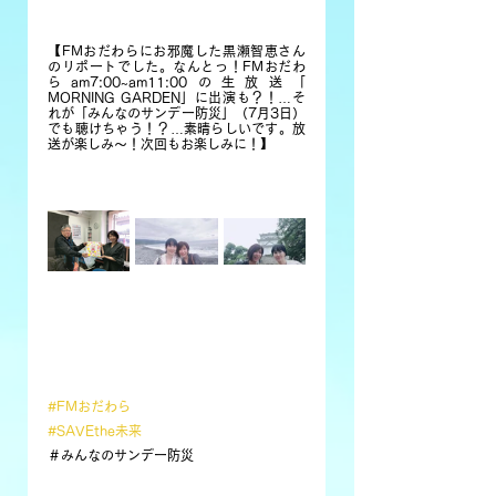
【FMおだわらにお邪魔した黒瀬智恵さん
のリポートでした。なんとっ！FMおだわ
らam7:00~am11:00の生放送「 
MORNING GARDEN」に出演も？！…そ
れが「みんなのサンデー防災」（7月3日）
でも聴けちゃう！？…素晴らしいです。放
送が楽しみ〜！次回もお楽しみに！】
#FMおだわら
#SAVEthe未来
＃みんなのサンデー防災