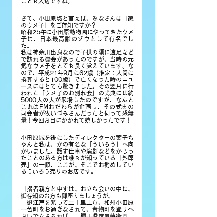
ことも大切ですね。
さて、小田原城と言えば、みなさんは「象
のウメ子」をご存知ですか？
昭和25年に小田原動物園にやってきたウメ
子は、日本最高齢のゾウとして有名でし
た。
私は神奈川出身なので子供の頃に遠足など
で訪れる機会があったのですが、当時の元
気なウメ子をとても良く覚えています。な
ので、平成21年9月に62歳（推定：人間に
換算すると100歳）で亡くなった時のニュ
ースにはとても驚きました。その翌月に行
われた「ウメ子のお別れ会」の式典には約
5000人の人が来場したのですが、なんと
これはFMおだわらが企画し、その式典の
司会者が牧いづみさんだったと伺って感無
量！今回お目にかかれて嬉しかったです！
小田原城を後にしたディレクターの葉子ち
ゃんと私は、かの有名な「ういろう」へ向
かいました。話す仕事や演劇などをかじっ
たことのある方は誰もが知っている「外郎
売」の一節、ここが、そこでお勧めしてい
るういろう売りのお店です。
「拙者親方と申すは、お立ち会いの中に、
御存知のお方も御座りましょうが、
　御江戸を発って二十里上方、相州小田原
一色町をお過ぎなされて、青物町を登りへ
おいでなさるれば、　欄干橋虎屋藤衛門、